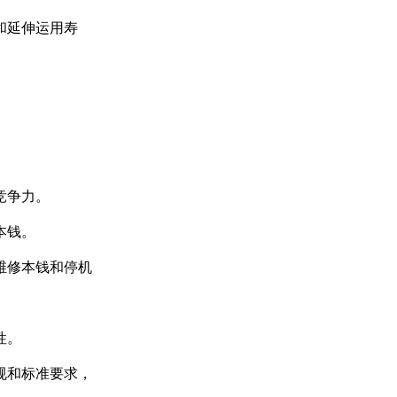
和延伸运用寿
溶解氧分析仪TP150
竞争力。
本钱。
维修本钱和停机
性。
规和标准要求，
溶解氧分析仪TP151