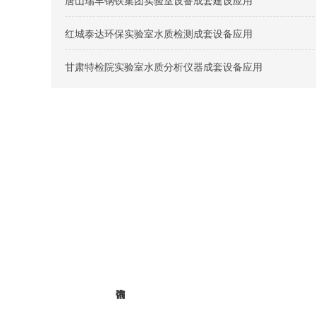
唐山瑞丰钢铁集团实验室设备成套建设应用
红城泰达环保实验室水质检测成套设备应用
甘肃特检院实验室水质分析仪器成套设备应用
在线
北京时代新维测控设备有限公司
硅酸根监
联氨监测
溶解氧分
ORP分析
COD监测