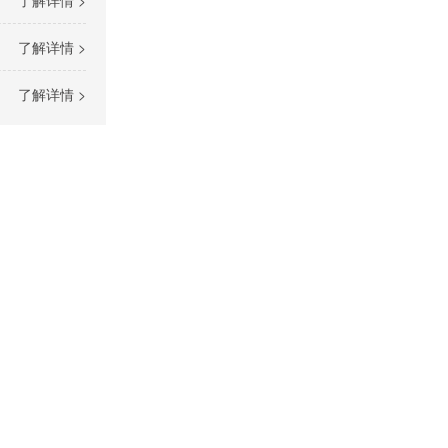
了解详情 >
了解详情 >
了解详情 >
pH分析仪TP110
实验室油品分析仪器
应用案例
闭口闪点测定仪TP611
电力行业
开口闪点测定仪TP612
钢铁冶金
低温闪点测定仪TP5110
石油化工
pH分析仪TP111
全自动运动粘度测定仪TP825
科研院所
全自动微量水分测定仪TP653
环保行业