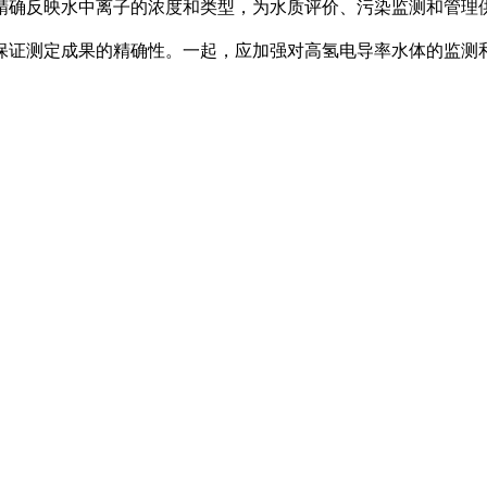
精确反映水中离子的浓度和类型，为水质评价、污染监测和管理
保证测定成果的精确性。一起，应加强对高氢电导率水体的监测