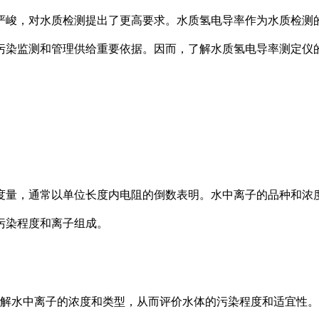
严峻，对水质检测提出了更高要求。水质氢电导率作为水质检测
污染监测和管理供给重要依据。因而，了解水质氢电导率测定仪
度量，通常以单位长度内电阻的倒数表明。水中离子的品种和浓
污染程度和离子组成。
了解水中离子的浓度和类型，从而评价水体的污染程度和适宜性