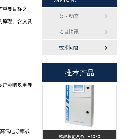
的重要目标之
公司动态
的原理、含义及
项目快讯
技术问答
硅酸根监测仪TP1060
推荐产品
度是影响氢电导
。高氢电导率或
磷酸根监测仪TP1070