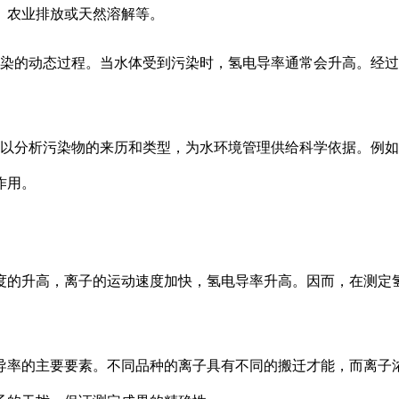
、农业排放或天然溶解等。
污染的动态过程。当水体受到污染时，氢电导率通常会升高。经
。
可以分析污染物的来历和类型，为水环境管理供给科学依据。例
作用。
度的升高，离子的运动速度加快，氢电导率升高。因而，在测定
导率的主要要素。不同品种的离子具有不同的搬迁才能，而离子