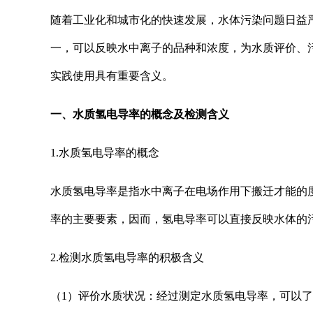
随着工业化和城市化的快速发展，水体污染问题日益
一，可以反映水中离子的品种和浓度，为水质评价、
实践使用具有重要含义。
一、水质氢电导率的概念及检测含义
1.水质氢电导率的概念
水质氢电导率是指水中离子在电场作用下搬迁才能的
率的主要要素，因而，氢电导率可以直接反映水体的
2.检测水质氢电导率的积极含义
（1）评价水质状况：经过测定水质氢电导率，可以