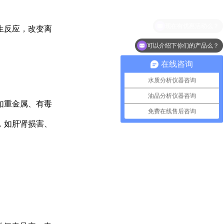
生反应，改变离
可以介绍下你们的产品么？
在线咨询
水质分析仪器咨询
油品分析仪器咨询
如重金属、有毒
溶解氧分析仪TP150
免费在线售后咨询
，如肝肾损害、
溶解氧分析仪TP151