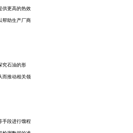
溶解氧分析仪TP151
提供更高的热效
以帮助生产厂商
探究石油的形
pH分析仪TP110
从而推动相关领
等手段进行馏程