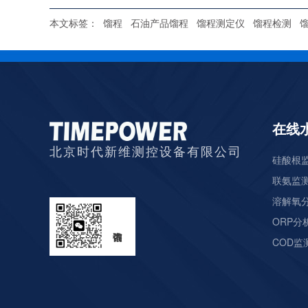
本文标签：
馏程
石油产品馏程
馏程测定仪
馏程检测
在线
北京时代新维测控设备有限公司
硅酸根监
联氨监测
溶解氧分
ORP分析
COD监测