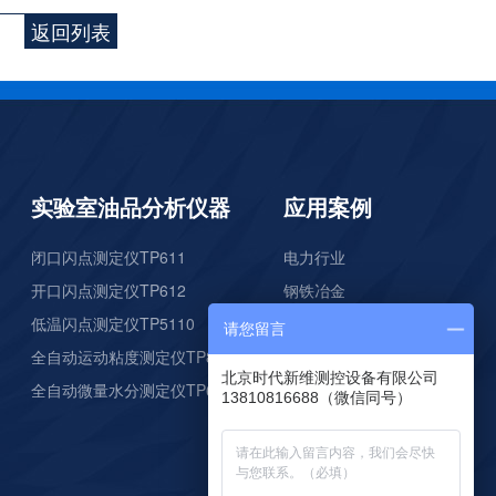
磷酸根分析仪TP307
返回列表
实验室油品分析仪器
应用案例
闭口闪点测定仪TP611
电力行业
硅酸根监测仪TP1060
开口闪点测定仪TP612
钢铁冶金
低温闪点测定仪TP5110
石油化工
请您留言
全自动运动粘度测定仪TP825
科研院所
北京时代新维测控设备有限公司
全自动微量水分测定仪TP653
环保行业
13810816688（微信同号）