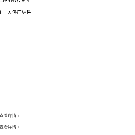
程检测数据的准
pH分析仪TP111
作，以保证结果
硅酸根分析仪TP306
查看详情 +
查看详情 +