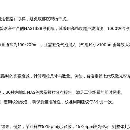
回油管路）取样，避免底部沉积物干扰。
如普洛帝生产的NAS1638净化瓶，其采用高精度超声波清洗、1000级洁
通常为100-200mL，且需避免气泡混入（气泡尺寸>100μm会导致
光路时的光强衰减，计算颗粒尺寸与数量。例如，普洛帝第七代双激光窄
速检测，30秒内输出NAS等级及颗粒分布报告，满足工业场景的即时需求。
-6级标油）定期校准设备，确保测量准确性，校准周期建议每3个月一次。
。例如，某油样在5-15μm段为4级，15-25μm段为6级，则整体判定