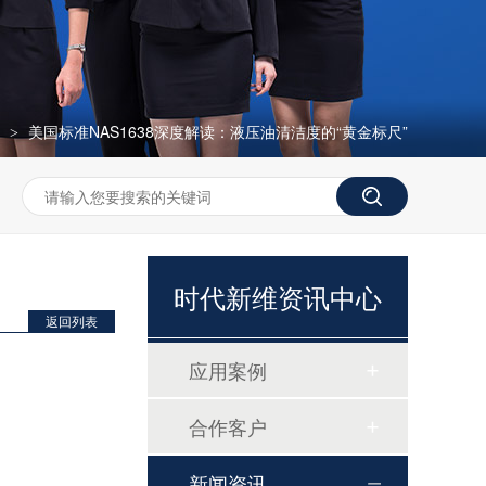
讯
美国标准NAS1638深度解读：液压油清洁度的“黄金标尺”
>
时代新维资讯中心
磷酸根分析仪TP307
返回列表
应用案例
合作客户
新闻资讯