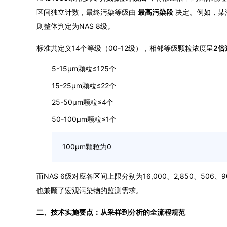
区间独立计数，最终污染等级由
最高污染段
决定。例如，某油样
则整体判定为NAS 8级。
标准共定义14个等级（00-12级），相邻等级颗粒浓度呈
2倍
5-15μm颗粒≤125个
15-25μm颗粒≤22个
25-50μm颗粒≤4个
50-100μm颗粒≤1个
100μm颗粒为0
而NAS 6级对应各区间上限分别为16,000、2,850、5
也兼顾了宏观污染物的监测需求。
二、技术实施要点：从采样到分析的全流程规范