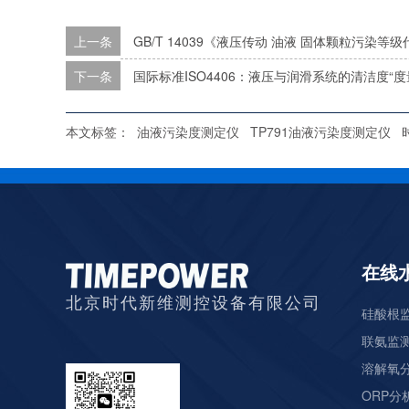
上一条
GB/T 14039《液压传动 油液 固体颗粒污染
下一条
国际标准ISO4406：液压与润滑系统的清洁度“度
本文标签：
油液污染度测定仪
TP791油液污染度测定仪
在线
北京时代新维测控设备有限公司
硅酸根监
联氨监测
溶解氧分
ORP分析