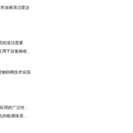
要求油液清洁度达
硅酸根分析仪TP306
严苛的清洁度要
广泛用于设备验收、
过物联网技术实现
磷酸根分析仪TP307
业应用的广泛性，
综合的检测体系，