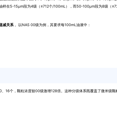
在5-15μm段为4级（≤712个/100mL），而50-100μm段为8级（≤72
递减关系
。以NAS 00级为例，其要求每100mL油液中：
06、90、16个，颗粒浓度较00级激增128倍。这种分级体系既覆盖了微米级