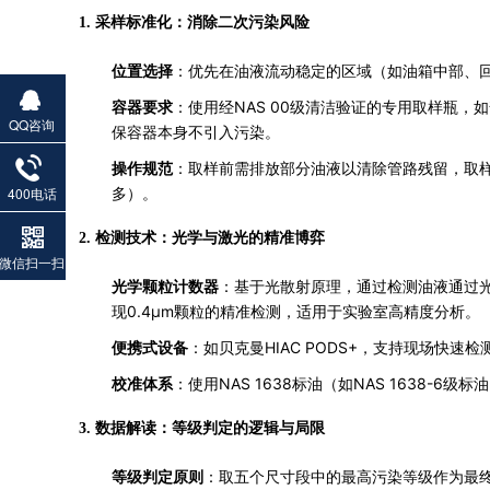
1. 采样标准化：消除二次污染风险
位置选择
：优先在油液流动稳定的区域（如油箱中部、
容器要求
：使用经NAS 00级清洁验证的专用取样瓶，
QQ咨询
保容器本身不引入污染。
操作规范
：取样前需排放部分油液以清除管路残留，取样量
400电话
多）。
2. 检测技术：光学与激光的精准博弈
微信扫一扫
光学颗粒计数器
：基于光散射原理，通过检测油液通过
现0.4μm颗粒的精准检测，适用于实验室高精度分析。
便携式设备
：如贝克曼HIAC PODS+，支持现场快
校准体系
：使用NAS 1638标油（如NAS 1638
3. 数据解读：等级判定的逻辑与局限
等级判定原则
：取五个尺寸段中的最高污染等级作为最终结果