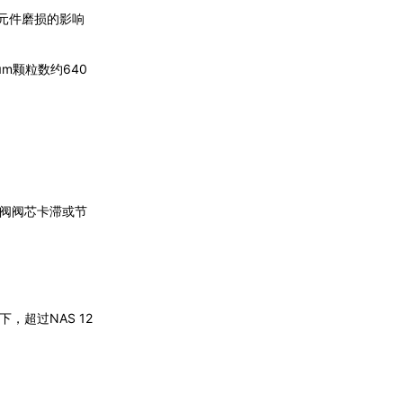
压元件磨损的影响
μm颗粒数约640
pH分析仪TP110
服阀阀芯卡滞或节
pH分析仪TP111
，超过NAS 12