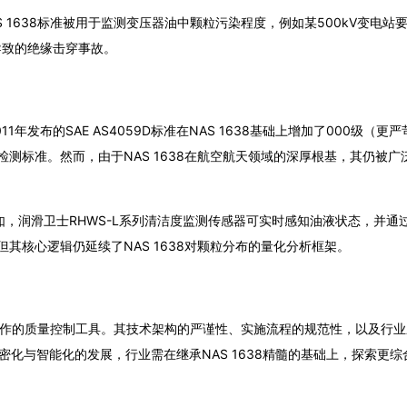
 1638标准被用于监测变压器油中颗粒污染程度，例如某500kV变电站
导致的绝缘击穿事故。
1年发布的SAE AS4059D标准在NAS 1638基础上增加了000级（更
洁度检测标准。然而，由于NAS 1638在航空航天领域的深厚根基，其仍被
如，润滑卫士RHWS-L系列清洁度监测传感器可实时感知油液状态，并通
但其核心逻辑仍延续了NAS 1638对颗粒分布的量化分析框架。
可操作的质量控制工具。其技术架构的严谨性、实施流程的规范性，以及行
密化与智能化的发展，行业需在继承NAS 1638精髓的基础上，探索更