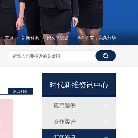
：
首页
新闻资讯
妇女节祝您——卓然而立，奕奕芳华
>
>
磷酸根分析仪TP307
时代新维资讯中心
返回列表
应用案例
合作客户
新闻资讯