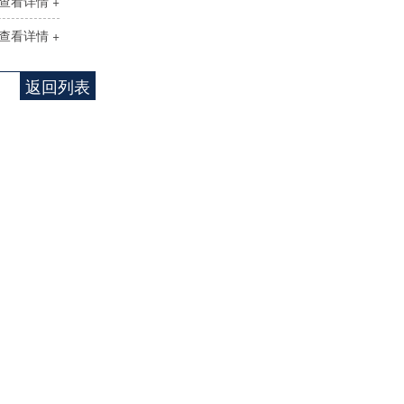
查看详情 +
查看详情 +
返回列表
pH分析仪TP111
实验室油品分析仪器
应用案例
闭口闪点测定仪TP611
电力行业
开口闪点测定仪TP612
钢铁冶金
低温闪点测定仪TP5110
石油化工
全自动运动粘度测定仪TP825
科研院所
全自动微量水分测定仪TP653
环保行业