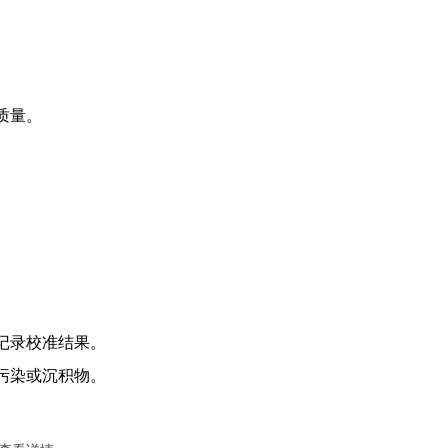
质量。
溶解氧分析仪TP151
。
记录校准结果。
污染或沉积物。
pH分析仪TP110