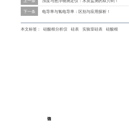
上一条
浊度与悬浮物测定仪：水质监测的双刃剑！
下一条
电导率与氢电导率：区别与应用探析！
本文标签：
硅酸根分析仪
硅表
实验室硅表
硅酸根
在线
北京时代新维测控设备有限公司
硅酸根监
联氨监测
溶解氧分
ORP分析
COD监测