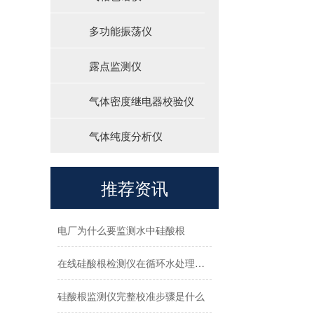
中国国际润滑产业大会-时代新维荣获润滑行业 “最佳供应商奖”!
多功能振荡仪
马踏新程，备货先行！时代新维2026春节放假安排及备货指南请接收！
露点监测仪
在线磷酸根监测仪和实验室磷表有什么区别？电厂选型一次说透
气体密度继电器校验仪
TP1070磷酸根监测仪两点校准完整流程
气体纯度分析仪
TP1060 在线硅酸根监测仪校准流程
推荐资讯
在线硅酸根监测仪和实验室硅分析仪有什么区别
电厂为什么要监测水中硅酸根
在线硅酸根检测仪在循环水处理系统中的应用与作用
硅酸根监测仪完整校准步骤是什么