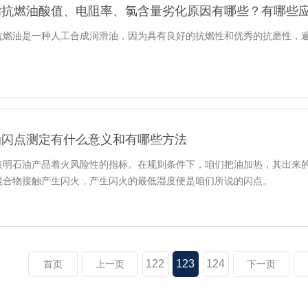
酯抗燃油酸值、电阻率、氯含量劣化原因有哪些？有哪些
抗燃油是一种人工合成润滑油，因为具有良好的抗燃性和优秀的抗磨性，
油闪点测定有什么意义和有哪些方法
表明石油产品着火风险性的指标。在规则条件下，咱们把油加热，其出来
混合物接触产生闪火，产生闪火的最低湿度便是咱们所说的闪点。
122
123
124
首页
上一页
下一页