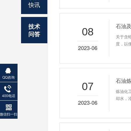
快讯
技术
石油
08
问答
关于含
度，以
2023-06
QQ咨询
石油
07
炼油化
400电话
却水，
2023-06
微信扫一扫